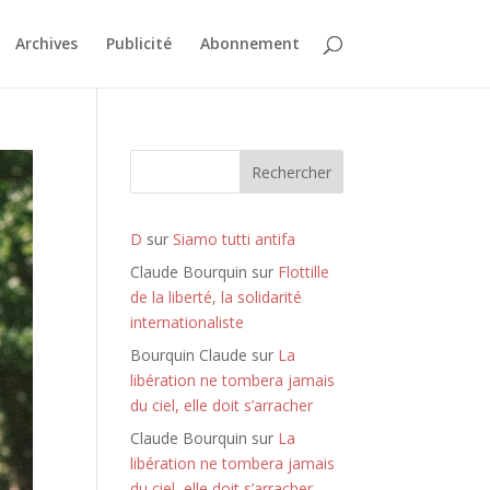
Archives
Publicité
Abonnement
Rechercher
D
sur
Siamo tutti antifa
Claude Bourquin
sur
Flottille
de la liberté, la solidarité
internationaliste
Bourquin Claude
sur
La
libération ne tombera jamais
du ciel, elle doit s’arracher
Claude Bourquin
sur
La
libération ne tombera jamais
du ciel, elle doit s’arracher