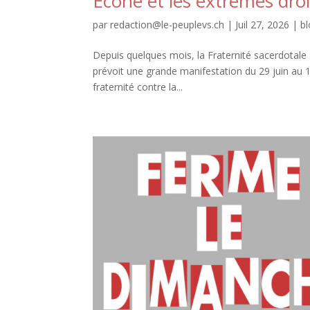
Ecône et les extrêmes droi
par
redaction@le-peuplevs.ch
|
Juil 27, 2026
|
b
Depuis quelques mois, la Fraternité sacerdotale Sa
prévoit une grande manifestation du 29 juin au 1e
fraternité contre la...