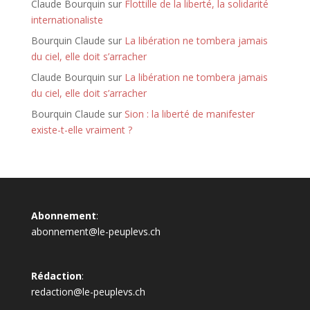
Claude Bourquin
sur
Flottille de la liberté, la solidarité
internationaliste
Bourquin Claude
sur
La libération ne tombera jamais
du ciel, elle doit s’arracher
Claude Bourquin
sur
La libération ne tombera jamais
du ciel, elle doit s’arracher
Bourquin Claude
sur
Sion : la liberté de manifester
existe-t-elle vraiment ?
Abonnement
:
abonnement@le-peuplevs.ch
Rédaction
:
redaction@le-peuplevs.ch