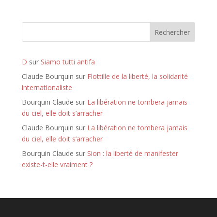
e
r
n
Rechercher
a
t
i
D
sur
Siamo tutti antifa
v
Claude Bourquin
sur
Flottille de la liberté, la solidarité
e
internationaliste
:
Bourquin Claude
sur
La libération ne tombera jamais
du ciel, elle doit s’arracher
Claude Bourquin
sur
La libération ne tombera jamais
du ciel, elle doit s’arracher
Bourquin Claude
sur
Sion : la liberté de manifester
existe-t-elle vraiment ?