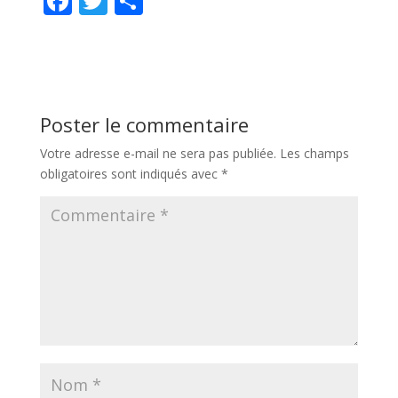
F
T
P
ac
w
ar
e
itt
ta
b
er
g
o
er
Poster le commentaire
o
Votre adresse e-mail ne sera pas publiée.
Les champs
k
obligatoires sont indiqués avec
*