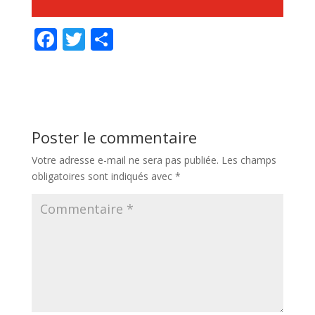
F
T
P
ac
w
ar
e
itt
ta
b
er
g
o
er
Poster le commentaire
o
Votre adresse e-mail ne sera pas publiée.
Les champs
k
obligatoires sont indiqués avec
*