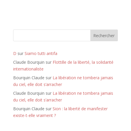
l
t
e
r
n
Rechercher
a
t
i
D
sur
Siamo tutti antifa
v
Claude Bourquin
sur
Flottille de la liberté, la solidarité
e
internationaliste
:
Bourquin Claude
sur
La libération ne tombera jamais
du ciel, elle doit s’arracher
Claude Bourquin
sur
La libération ne tombera jamais
du ciel, elle doit s’arracher
Bourquin Claude
sur
Sion : la liberté de manifester
existe-t-elle vraiment ?