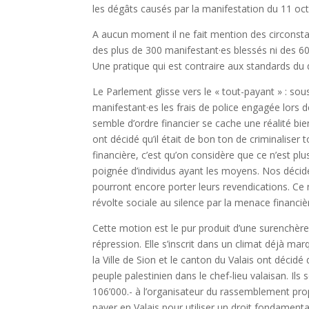
les dégâts causés par la manifestation du 11 o
A aucun moment il ne fait mention des circonst
des plus de 300 manifestant·es blessés ni des 6
Une pratique qui est contraire aux standards du d
Le Parlement glisse vers le « tout-payant » : so
manifestant·es les frais de police engagée lors d
semble d’ordre financier se cache une réalité bie
ont décidé qu’il était de bon ton de criminaliser 
financière, c’est qu’on considère que ce n’est pl
poignée d’individus ayant les moyens. Nos décideu
pourront encore porter leurs revendications. Ce n’e
révolte sociale au silence par la menace financiè
Cette motion est le pur produit d’une surenchère 
répression. Elle s’inscrit dans un climat déjà ma
la Ville de Sion et le canton du Valais ont déci
peuple palestinien dans le chef-lieu valaisan. Il
106’000.- à l’organisateur du rassemblement pro
payer en Valais pour utiliser un droit fondament