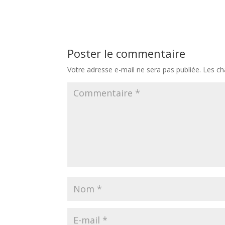
e
itt
ta
b
er
g
o
er
Poster le commentaire
o
Votre adresse e-mail ne sera pas publiée.
Les ch
k