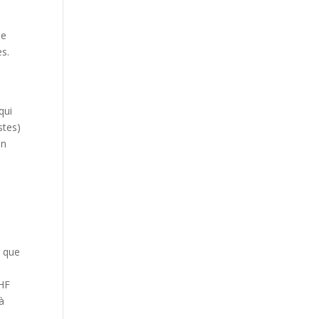
le
es.
qui
stes)
on
i que
u
CHF
à