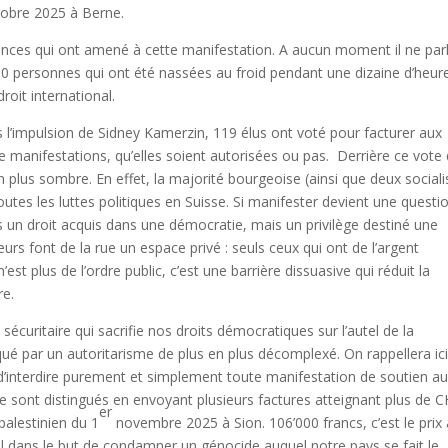
ctobre 2025 à Berne.
ances qui ont amené à cette manifestation. A aucun moment il ne par
00 personnes qui ont été nassées au froid pendant une dizaine d’heur
roit international.
us l’impulsion de Sidney Kamerzin, 119 élus ont voté pour facturer aux
e manifestations, qu’elles soient autorisées ou pas. Derrière ce vote 
n plus sombre. En effet, la majorité bourgeoise (ainsi que deux sociali
toutes les luttes politiques en Suisse. Si manifester devient une questi
us un droit acquis dans une démocratie, mais un privilège destiné une
rs font de la rue un espace privé : seuls ceux qui ont de l’argent
st plus de l’ordre public, c’est une barrière dissuasive qui réduit la
re.
sécuritaire qui sacrifie nos droits démocratiques sur l’autel de la
rqué par un autoritarisme de plus en plus décomplexé. On rappellera ic
dé d’interdire purement et simplement toute manifestation de soutien a
s se sont distingués en envoyant plusieurs factures atteignant plus de 
er
palestinien du 1
novembre 2025 à Sion. 106’000 francs, c’est le prix 
al dans le but de condamner un génocide auquel notre pays se fait le