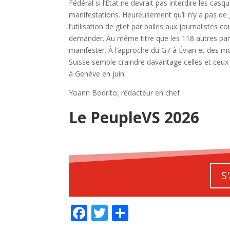
Fédéral si l’État ne devrait pas interdire les cas
manifestations. Heureusement qu’il n’y a pas de 
l’utilisation de gilet par balles aux journalistes 
demander. Au même titre que les 118 autres parle
manifester. À l’approche du G7 à Évian et des mobi
Suisse semble craindre davantage celles et ceux q
à Genève en juin.
Yoann Bodrito, rédacteur en chef
Le PeupleVS 2026
S
F
T
P
ac
w
ar