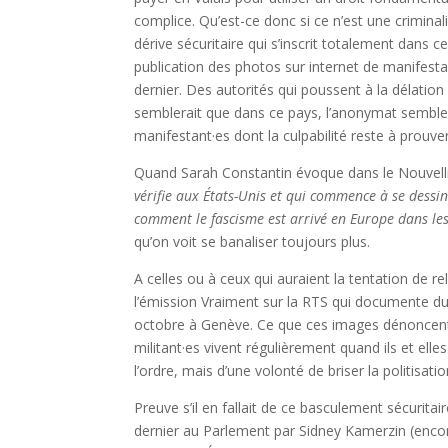
complice. Qu’est-ce donc si ce n’est une criminal
dérive sécuritaire qui s’inscrit totalement dans c
publication des photos sur internet de manifest
dernier. Des autorités qui poussent à la délati
semblerait que dans ce pays, l’anonymat sembl
manifestant·es dont la culpabilité reste à prouver
Quand Sarah Constantin évoque dans le Nouvellis
vérifie aux États-Unis et qui commence à se dessine
comment le fascisme est arrivé en Europe dans le
qu’on voit se banaliser toujours plus.
A celles ou à ceux qui auraient la tentation de rel
l’émission Vraiment sur la RTS qui documente dur
octobre à Genève. Ce que ces images dénoncent, 
militant·es vivent régulièrement quand ils et elle
l’ordre, mais d’une volonté de briser la politisat
Preuve s’il en fallait de ce basculement sécurita
dernier au Parlement par Sidney Kamerzin (encor