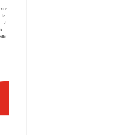
rire
 le
it à
la
llir