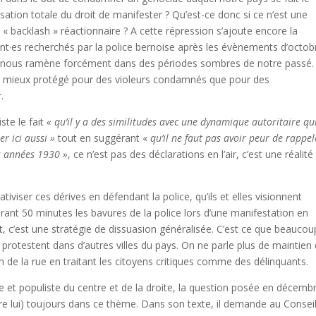
isation totale du droit de manifester ? Qu’est-ce donc si ce n’est une
e « backlash » réactionnaire ? A cette répression s’ajoute encore la
ant·es recherchés par la police bernoise après les évènements d’octob
on nous ramène forcément dans des périodes sombres de notre passé. 
e mieux protégé pour des violeurs condamnés que pour des
.
te le fait
« qu’il y a des similitudes avec une dynamique autoritaire qu
r ici aussi »
tout en suggérant «
qu’il ne faut pas avoir peur de rappel
s années 1930 »
, ce n’est pas des déclarations en l’air, c’est une réalité
ativiser ces dérives en défendant la police, qu’ils et elles visionnent
ant 50 minutes les bavures de la police lors d’une manifestation en
c’est une stratégie de dissuasion généralisée. C’est ce que beaucou
s protestent dans d’autres villes du pays. On ne parle plus de maintien
ion de la rue en traitant les citoyens critiques comme des délinquants.
ire et populiste du centre et de la droite, la question posée en décemb
e lui) toujours dans ce thème. Dans son texte, il demande au Consei