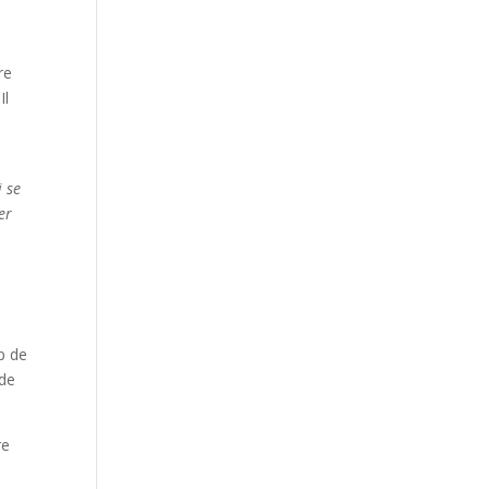
re
Il
i se
er
p de
 de
re
l