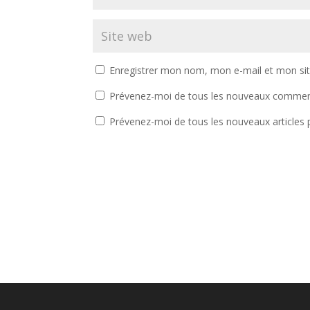
Enregistrer mon nom, mon e-mail et mon si
Prévenez-moi de tous les nouveaux comment
Prévenez-moi de tous les nouveaux articles p
A
l
t
e
r
n
a
t
i